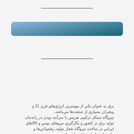
برق به عنوان يکي از مهمترين انرژي‌هاي قرن 21 و
پیشران بسياري از صنعت‌ها مي‌باشد.‌
نيروگاه سیکل ترکیبی هريس با سرآمد بودن در راندمان
توليد برق در کشور و بکارگيري نيروهاي بومي و کالاهاي
ايراني در ساخت نيروگاه شعار توليد، پشتيباني‌ها و