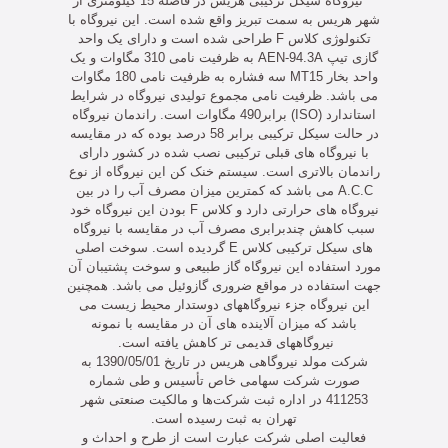
نیروگاه سیکل ترکیبی هریس در فاصله 15 کیلومتری از
شهر هریس به سمت تبریز واقع شده است. این نیروگاه با
تکنولوژی کلاس F طراحی شده است و دارای یک واحد
گازی تیپ AEN-94.3A به ظرفیت نامی 310 مگاوات و یک
واحد بخار MT15 سه فشاره به ظرفیت نامی 180 مگاوات
می باشد. ظرفیت نامی مجموع تولیدی نیروگاه در شرایط
استاندارد (ISO) برابر490 مگاوات است. راندمان نیروگاه
در حالت سیکل ترکیبی برابر 58 درصد بوده که در مقایسه
با نیروگاه های قبلی ترکیبی نصب شده در کشور دارای
راندمان بالاتری است. سیستم خنک کن این نیروگاه از نوع
A.C.C می باشد که کمترین میزان مصرف آب را در بین
نیروگاه های حرارتی دارد و کلاس F بودن این نیروگاه خود
سبب کاهش چندبرابری مصرف آب در مقایسه با نیروگاه
های سیکل ترکیبی کلاس E گردیده است. سوخت اصلی
مورد استفاده این نیروگاه گاز طبیعی و سوخت پشتیبان آن
جهت استفاده در مواقع ضروری گازوئیل می باشد. همچنین
این نیروگاه جزء نیروگاههای دوستدار محیط زیست می
باشد که میزان آلاینده های آن در مقایسه با نمونه
نیروگاههای قدیمی تر کاهش یافته است.
شرکت مولد نیروگاهی هریس در تاریخ 1390/05/01 به
صورت شرکت سهامی خاص تأسیس و طی شماره
411253 در اداره ثبت شرکت‌‌ها و مالکیت صنعتی شهر
تهران به ثبت رسیده است.
فعالیت اصلی شرکت عبارت است از طرح و احداث و