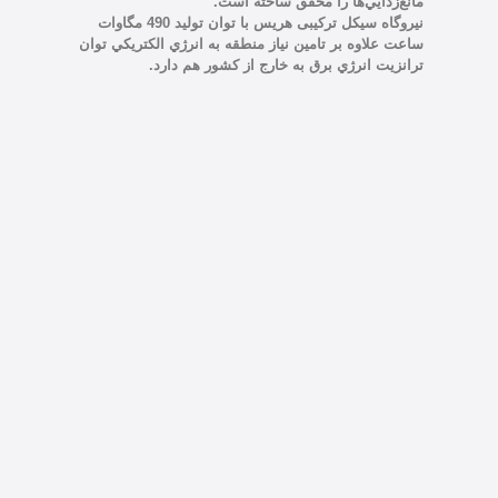
مانع‌زدايي‌ها را محقق ساخته است.
نيروگاه سیکل ترکیبی هريس با توان توليد 490 مگاوات
ساعت علاوه بر تامين نياز منطقه به انرژي الکتريکي توان
ترانزيت انرژي برق به خارج از کشور هم دارد.